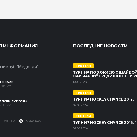
Я ИНФОРМАЦИЯ
ПОСЛЕДНИЕ НОВОСТИ
ый клуб "Медведи"
THE TEAM
ТУРНИР ПО ХОККЕЮ С ШАЙБОЙ
САРЫАРКИ” СРЕДИ ЮНОШЕЙ 2014
 С НАМИ
10.09.2024
EDI.KZ
THE TEAM
ТУРНИР HOCKEY CHANCE 2012, Г
 В НАШУ КОМАНДУ
EDI.KZ
02.09.2024
THE TEAM
TWITTER
INSTAGRAM
ТУРНИР HOCKEY CHANCE 2016, Г
02.09.2024