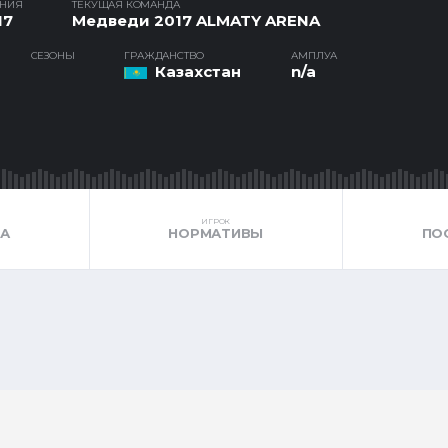
ЕНИЯ
ТЕКУЩАЯ КОМАНДА
17
Медведи 2017 ALMATY ARENA
СЕЗОНЫ
ГРАЖДАНСТВО
АМПЛУА
Казахстан
n/a
ИГРОК
КА
НОРМАТИВЫ
ПО