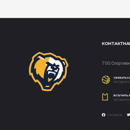
КОНТАКТНА
ТОО Спортивн
СВЯЗАТЬСЯ
INFO@MEDV
ВСТУПИТЬ
INFO@MEDV
FACEBOOK