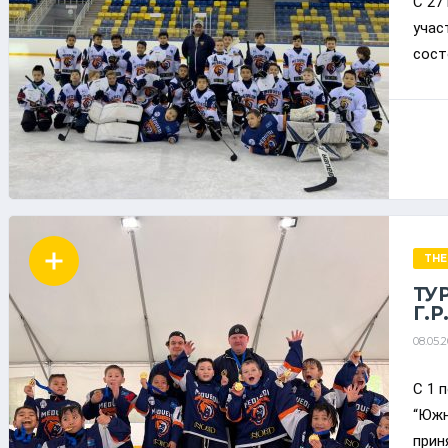
С 27
учас
сост
THE
ТУ
Г.Р
08.05.
С 1 
“Южн
приня