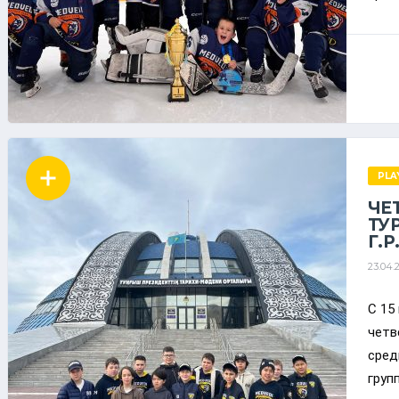
PLA
ЧЕ
ТУ
Г.Р
23.04.
С 15
четв
сред
групп