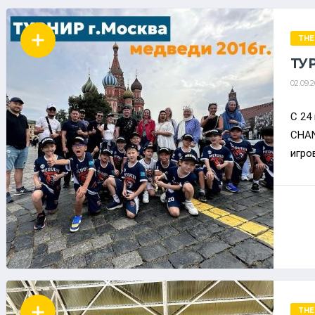
THE
ТУ
02.09.
С 24
CHAN
игро
THE