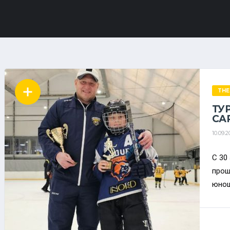
THE
ТУ
СА
10.09.
С 30
прош
юноше