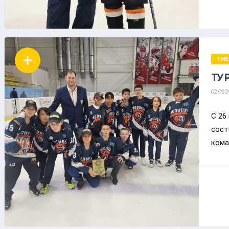
THE
ТУ
02.09.
С 26
сост
кома