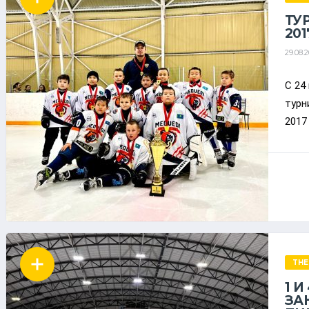
ТУ
201
29.08.
С 24
турн
2017
THE
1 
ЗАН