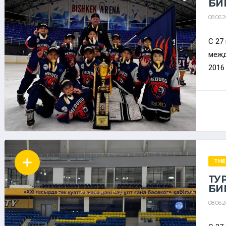
БИ
08.06.
С 27
межд
2016 
THE
ТУР
БИ
08.06.