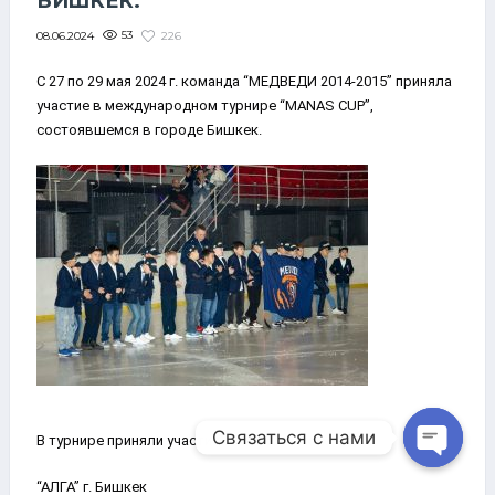
БИШКЕК.
53
226
08.06.2024
С 27 по 29 мая 2024 г. команда “МЕДВЕДИ 2014-2015” приняла
участие в международном турнире “MANAS CUP”,
состоявшемся в городе Бишкек.
Связаться с нами
В турнире приняли участие следующие команды:
Open ch
“АЛГА” г. Бишкек