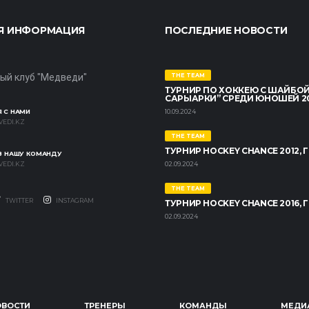
Я ИНФОРМАЦИЯ
ПОСЛЕДНИЕ НОВОСТИ
ый клуб "Медведи"
THE TEAM
ТУРНИР ПО ХОККЕЮ С ШАЙБОЙ
САРЫАРКИ” СРЕДИ ЮНОШЕЙ 2014
 С НАМИ
10.09.2024
EDI.KZ
THE TEAM
ТУРНИР HOCKEY CHANCE 2012, Г
 В НАШУ КОМАНДУ
EDI.KZ
02.09.2024
THE TEAM
TWITTER
INSTAGRAM
ТУРНИР HOCKEY CHANCE 2016, Г
02.09.2024
ОВОСТИ
ТРЕНЕРЫ
КОМАНДЫ
МЕДИ