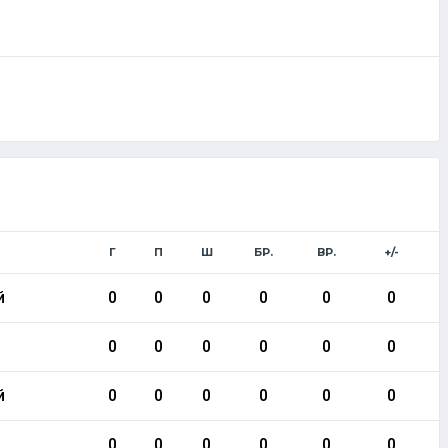
Г
П
Ш
БР.
ВР.
+/-
й
0
0
0
0
0
0
0
0
0
0
0
0
й
0
0
0
0
0
0
0
0
0
0
0
0