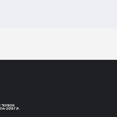
 “КУБОК
-2015 Г.Р.