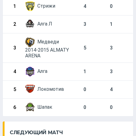
Стрижи
1
4
0
Алга Л
2
3
1
Медведи
3
5
3
2014-2015 ALMATY
ARENA
Алга
4
1
3
Локомотив
5
0
4
Шапак
6
0
0
СЛЕДУЮЩИЙ МАТЧ