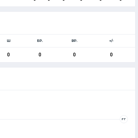
Ш
БР.
ВР.
+/-
0
0
0
0
FT