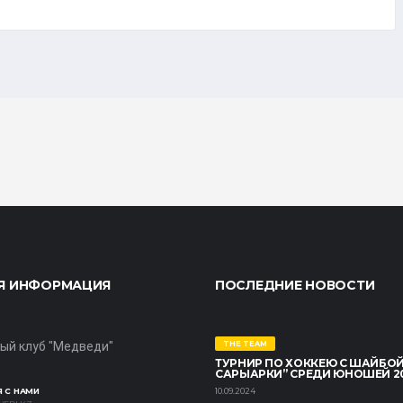
Я ИНФОРМАЦИЯ
ПОСЛЕДНИЕ НОВОСТИ
ый клуб "Медведи"
THE TEAM
ТУРНИР ПО ХОККЕЮ С ШАЙБОЙ
САРЫАРКИ” СРЕДИ ЮНОШЕЙ 2014
 С НАМИ
10.09.2024